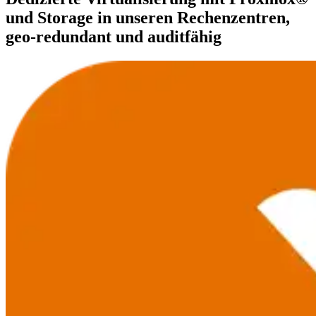
und Storage in unseren Rechenzentren,
geo-redundant und auditfähig