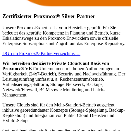
Zertifizierter Proxmox® Silver Partner
Unsere Proxmox-Expertise ist vom Hersteller geprüft. Für Sie
bedeutet das geprüfte Kompetenz in Planung und Betrieb, kurze
Eskalationswege zu den Proxmox-Entwicklern sowie offizielle
Enterprise-Subscriptions mit Zugriff auf das Enterprise-Repository.
DG-i im Proxmox® Partnerverzeichnis →
Wir betreiben dedizierte Private-Clouds auf Basis von
Proxmox® VE
für Unternehmen mit hohen Anforderungen an
Verfügbarkeit (24x7-Betrieb), Security und Nachweisführung. Der
Leistungsumfang umfasst u. a. Rechenzentrumsbetrieb,
Virtualisierungsplattform, Storage-Netzwerk, Backups,
Netzwerk/Firewall, BCM sowie Monitoring und Patch-
Management.
Unsere Clouds sind für den Mehr-Standort-Betrieb ausgelegt,
inklusive georedundanter Konzepte (Storage-Spiegelung, Backup-
Replikation) und Integration von Public-Cloud-Diensten und
Hybrid-Setups.
Optional begleiten wir Sie in regulierten Kontexten mit Security-