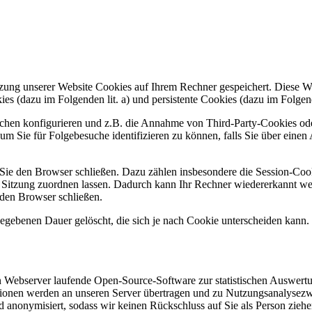
tzung unserer Website Cookies auf Ihrem Rechner gespeichert. Diese 
es (dazu im Folgenden lit. a) und persistente Cookies (dazu im Folgende
hen konfigurieren und z.B. die Annahme von Third-Party-Cookies oder
um Sie für Folgebesuche identifizieren zu können, falls Sie über einen
Sie den Browser schließen. Dazu zählen insbesondere die Session-Cook
Sitzung zuordnen lassen. Dadurch kann Ihr Rechner wiedererkannt wer
 den Browser schließen.
gegebenen Dauer gelöscht, die sich je nach Cookie unterscheiden kann. 
en Webserver laufende Open-Source-Software zur statistischen Auswer
onen werden an unseren Server übertragen und zu Nutzungsanalysezwec
anonymisiert, sodass wir keinen Rückschluss auf Sie als Person ziehen