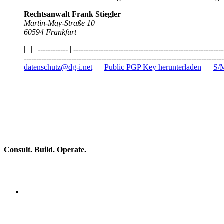
Rechtsanwalt Frank Stiegler
Martin-May-Straße 10
60594 Frankfurt
| | | | ------------ | ---------------------------------------------------------
--------------------------------------------------------------------------------
datenschutz@dg-i.net
—
Public PGP Key herunterladen
—
S/M
Consult. Build. Operate.