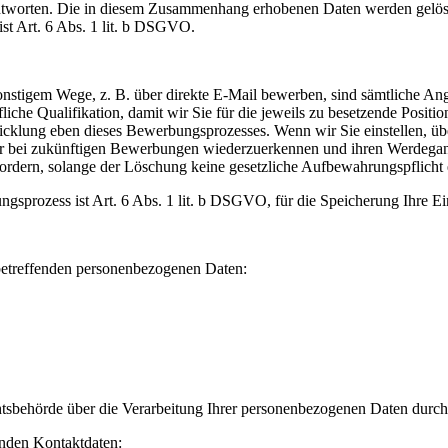
eantworten. Die in diesem Zusammenhang erhobenen Daten werden gelösc
ist Art. 6 Abs. 1 lit. b DSGVO.
nstigem Wege, z. B. über direkte E-Mail bewerben, sind sämtliche Ang
fliche Qualifikation, damit wir Sie für die jeweils zu besetzende Posi
klung eben dieses Bewerbungsprozesses. Wenn wir Sie einstellen, übe
r bei zukünftigen Bewerbungen wiederzuerkennen und ihren Werdegang
ordern, solange der Löschung keine gesetzliche Aufbewahrungspflicht 
gsprozess ist Art. 6 Abs. 1 lit. b DSGVO, für die Speicherung Ihre Ei
 betreffenden personenbezogenen Daten:
htsbehörde über die Verarbeitung Ihrer personenbezogenen Daten durc
enden Kontaktdaten: