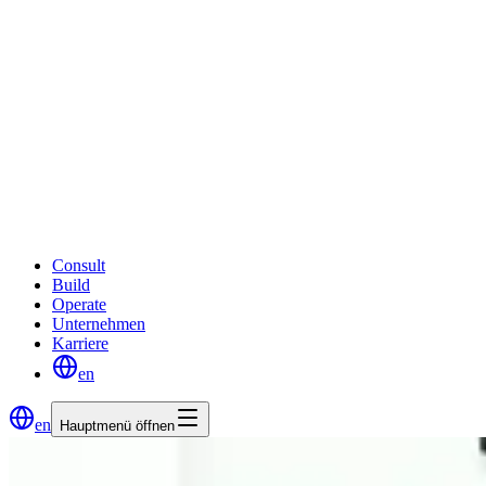
Consult
Build
Operate
Unternehmen
Karriere
en
en
Hauptmenü öffnen