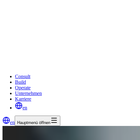
Consult
Build
Operate
Unternehmen
Karriere
en
en
Hauptmenü öffnen